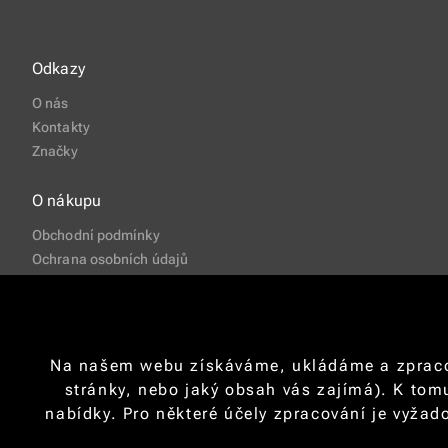
Odkazy
O nás
Kontakty
Značky
O nákupu
Obchodní podmínky
Ochrana osobních údajů
Formulář pro odstoupení od kupní smlouvy
Poučení o právu odstoupit od kupní smlouvy
Často pokládané otázky
Na našem webu získáváme, ukládáme a zpracová
stránky, nebo jaký obsah vás zajímá). K tom
nabídky. Pro některé účely zpracování je vyžad