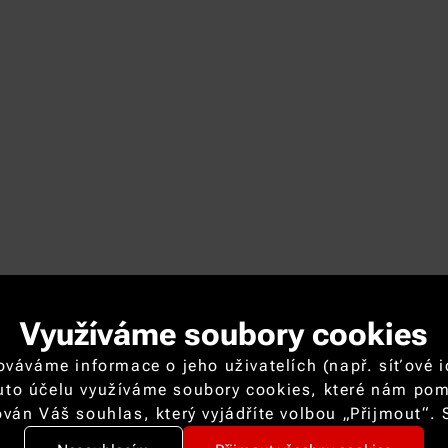
Využíváme soubory cookies
váme informace o jeho uživatelích (např. síťové ide
uto účelu využíváme soubory cookies, které nám pomá
ován Váš souhlas, který vyjádříte volbou „Přijmout“
kde můžete volitelné cookies odmítnout.