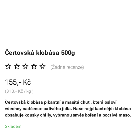
Čertovská klobása 500g
(Žádné recenze)
155,- Kč
(310,- Kč / kg )
Čertovská klobása pikantní a masitá chuť, která osloví
všechny nadšence pálivého jídla. Naše nejpikantnější klobása
obsahuje kousky chilly, vybranou směs koření a poctivé maso.
Skladem