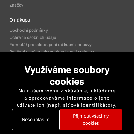
Značky
O nákupu
Obchodní podmínky
Ochrana osobních údajů
Formulář pro odstoupení od kupní smlouvy
Poučení o právu odstoupit od kupní smlouvy
Často pokládané otázky
Využíváme soubory
cookies
Na našem webu získáváme, ukládáme
a zpracováváme informace o jeho
uživatelích (např. síťové identifikátory,
Copyright © 2026 CISApp Všechna práva vyhrazena
údaje o tom, jak procházíte naše stránky,
Přijmout všechny
Nastavení cookies
nebo jaký obsah vás zajímá). K tomuto
Nesouhlasím
cookies
účelu využíváme soubory cookies,
které nám pomáhají zkvalitnit naše služby