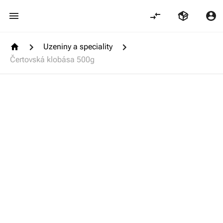
Uzeniny a speciality
Čertovská klobása 500g