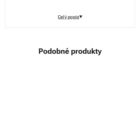
Hmotnost balení se může lišit ±10%
Celý popis
Podobné produkty