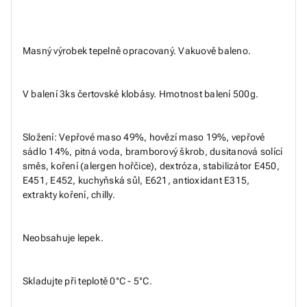
Masný výrobek tepelně opracovaný. Vakuově baleno.
V balení 3ks čertovské klobásy. Hmotnost balení 500g.
Složení: Vepřové maso 49%, hovězí maso 19%, vepřové
sádlo 14%, pitná voda, bramborový škrob, dusitanová solící
směs, koření (alergen hořčice), dextróza, stabilizátor E450,
E451, E452, kuchyňská sůl, E621, antioxidant E315,
extrakty koření, chilly.
Neobsahuje lepek.
Skladujte při teplotě 0°C - 5°C.