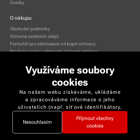
Značky
O nákupu
Obchodní podmínky
Ochrana osobních údajů
Formulář pro odstoupení od kupní smlouvy
Poučení o právu odstoupit od kupní smlouvy
Často pokládané otázky
Využíváme soubory
cookies
Na našem webu získáváme, ukládáme
a zpracováváme informace o jeho
uživatelích (např. síťové identifikátory,
Copyright © 2026 CISApp Všechna práva vyhrazena
údaje o tom, jak procházíte naše stránky,
Přijmout všechny
Nastavení cookies
nebo jaký obsah vás zajímá). K tomuto
Nesouhlasím
cookies
účelu využíváme soubory cookies,
které nám pomáhají zkvalitnit naše služby