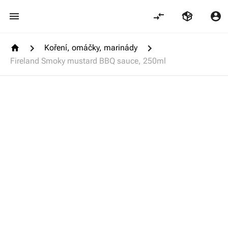
Koření, omáčky, marinády
Fireland Smoky mustard BBQ sauce, 250ml