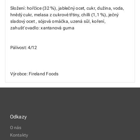
Složení: hořčice (32 %), jablečný ocet, cukr, dužina, voda,
hnědý cukr, melasa z cukrové třtiny, chilli (1,1 %), ječný
sladový ocet , sójová omáčka, uzená sůl, koření,
zahušťovadlo: xantanová guma
Pálivost: 4/12
Výrobce: Fireland Foods
Odkazy
O nás
Kontakty