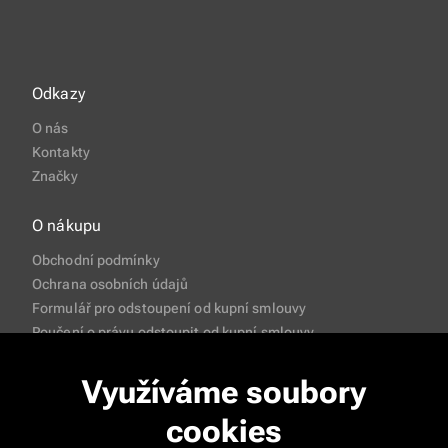
Odkazy
O nás
Kontakty
Značky
O nákupu
Obchodní podmínky
Ochrana osobních údajů
Formulář pro odstoupení od kupní smlouvy
Poučení o právu odstoupit od kupní smlouvy
Často pokládané otázky
Využíváme soubory
cookies