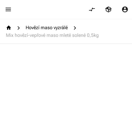
Hovězí maso vyzrálé
Mix hovězí-vepřové maso mleté solené 0,5kg