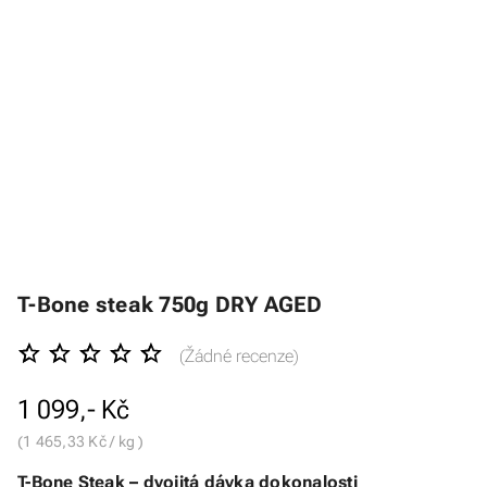
T-Bone steak 750g DRY AGED
(Žádné recenze)
1 099,- Kč
(1 465,33 Kč / kg )
T-Bone Steak – dvojitá dávka dokonalosti