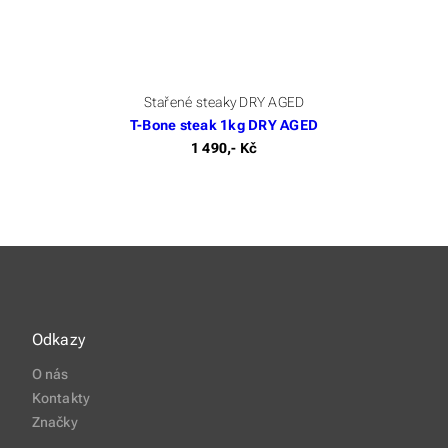
Stařené steaky DRY AGED
T-Bone steak 1kg DRY AGED
1 490,- Kč
Odkazy
O nás
Kontakty
Značky