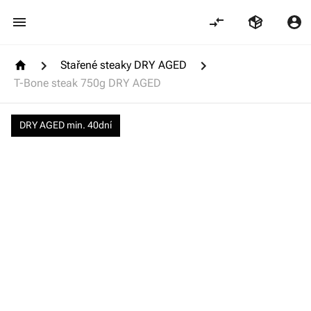
Stařené steaky DRY AGED
T-Bone steak 750g DRY AGED
DRY AGED min. 40dní