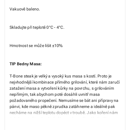
Vakuově baleno.
Skladujte při teplotě 0°C - 4°C.
Hmotnost se může lišit ±10%
TIP Bedny Masa:
T-Bone steak je velký a vysoký kus masa s kostí. Proto je
nejvhodnější kombinace přímého grilování, které nám zaručí
zatažení masa a vytvoření kůrky na povrchu, s grilováním
nepřímým, tak abychom poté dosáhli uvnitř masa
požadovaného propečení. Nemusíme se bát ani přípravy na
pánvi, kde maso pěkně zprudka zatáhneme a ideálně pak
necháme na nižší teplotu dopéct v troubě. Jako koření nám
úplně postačí jen kvalitní sůl a pepř, popřípadě větvička
čerstvého tymiánu a kousek másla.