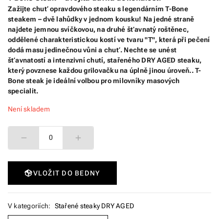
Zažijte chuť opravdového steaku s legendárním T-Bone
steakem – dvě lahůdky v jednom kousku! Na jedné straně
najdete jemnou svíčkovou, na druhé šťavnatý roštěnec,
oddělené charakteristickou kostí ve tvaru "T", která při pečení
dodá masu jedinečnou vůni a chuť. Nechte se unést
šťavnatostí a intenzivní chutí, stařeného DRY AGED steaku,
který povznese každou grilovačku na úplně jinou úroveň.. T-
Bone steak je ideální volbou pro milovníky masových
specialit.
Není skladem
0
VLOŽIT DO BEDNY
V kategoriích:
Stařené steaky DRY AGED